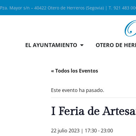
Pza. Mayor s/n – 40422 Otero de Herreros (Segovia) | T. 921 483 0
EL AYUNTAMIENTO
OTERO DE HER
« Todos los Eventos
Este evento ha pasado.
I Feria de Artes
22 julio 2023 | 17:30
-
23:00