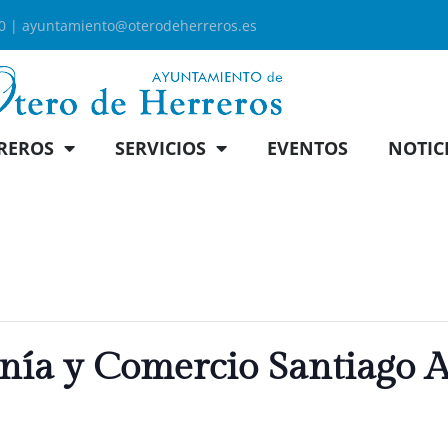
00 |
ayuntamiento@oterodeherreros.es
REROS
SERVICIOS
EVENTOS
NOTIC
anía y Comercio Santiago A