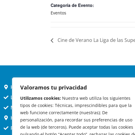
Categoría de Evento:
Eventos
Cine de Verano La Liga de las Su
Valoramos tu privacidad
HORARIO AYUNTAMIENTO
L,X,J,V 9 a 14h
Utilizamos cookies:
Nuestra web utiliza los siguientes
tipos de cookies: Técnicas, imprescindibles para que la
MARTES cerrado atención presencial
web funcione correctamente (nuestras); De
HORARIO ARQUITECTO
personalización, para recordar sus preferencias de uso
de la web (de terceros). Puede aceptar todas las cookies
Presencial jueves 12h a 14:30
pulsando el botón “Aceptar todo”, rechazar las cookies d