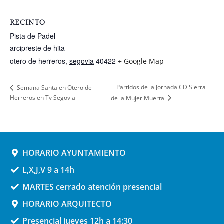
RECINTO
Pista de Padel
arcipreste de hita
otero de herreros
,
segovia
40422
+ Google Map
Partidos de la Jornada CD Sierra
Semana Santa en Otero de
Herreros en Tv Segovia
de la Mujer Muerta
HORARIO AYUNTAMIENTO
L,X,J,V 9 a 14h
MARTES cerrado atención presencial
HORARIO ARQUITECTO
Presencial jueves 12h a 14:30