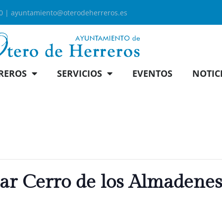
00 |
ayuntamiento@oterodeherreros.es
REROS
SERVICIOS
EVENTOS
NOTIC
lar Cerro de los Almadene