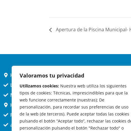
Apertura de la Piscina Municipal-
Valoramos tu privacidad
HORARIO AYUNTAMIENTO
L,X,J,V 9 a 14h
Utilizamos cookies:
Nuestra web utiliza los siguientes
tipos de cookies: Técnicas, imprescindibles para que la
MARTES cerrado atención presencial
web funcione correctamente (nuestras); De
HORARIO ARQUITECTO
personalización, para recordar sus preferencias de uso
de la web (de terceros). Puede aceptar todas las cookies
Presencial jueves 12h a 14:30
pulsando el botón “Aceptar todo”, rechazar las cookies d
att. telefónica jueves 10 a 14:30h.
personalización pulsando el botón "Rechazar todo" o