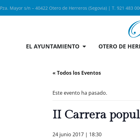
Pza. Mayor s/n – 40422 Otero de Herreros (Segovia) | T. 921 483 0
EL AYUNTAMIENTO
OTERO DE HER
« Todos los Eventos
Este evento ha pasado.
II Carrera popu
24 junio 2017 | 18:30