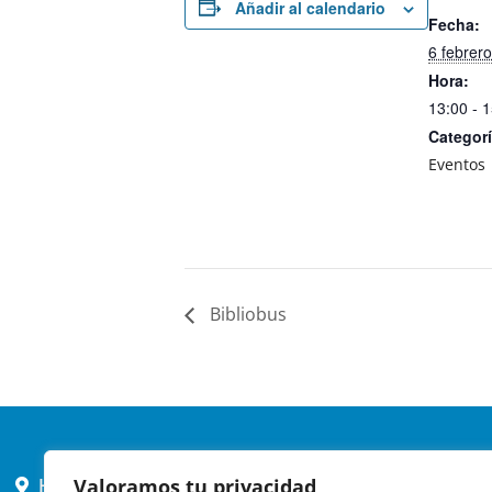
Añadir al calendario
Fecha:
6 febrer
Hora:
13:00 - 
Categorí
Eventos
Bibliobus
Valoramos tu privacidad
HORARIO AYUNTAMIENTO