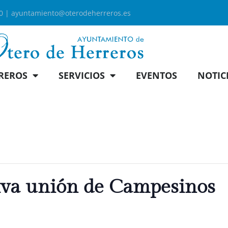
00 |
ayuntamiento@oterodeherreros.es
REROS
SERVICIOS
EVENTOS
NOTIC
iva unión de Campesinos