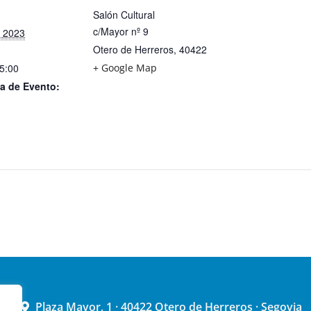
Salón Cultural
c/Mayor nº 9
o 2023
Otero de Herreros
,
40422
15:00
+ Google Map
a de Evento:
Plaza Mayor, 1 · 40422 Otero de Herreros · Segovia