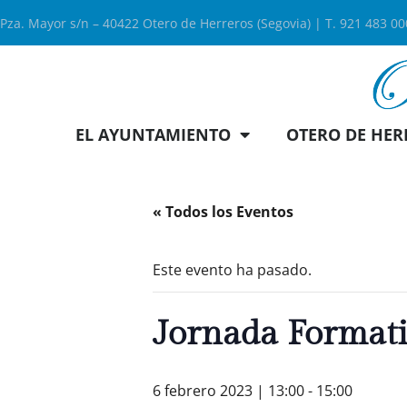
Pza. Mayor s/n – 40422 Otero de Herreros (Segovia) | T. 921 483 0
EL AYUNTAMIENTO
OTERO DE HER
« Todos los Eventos
Este evento ha pasado.
Jornada Format
6 febrero 2023 | 13:00
-
15:00