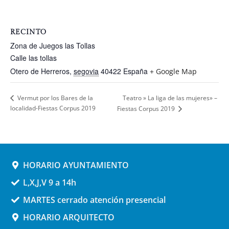
RECINTO
Zona de Juegos las Tollas
Calle las tollas
Otero de Herreros
,
segovia
40422
España
+ Google Map
Teatro » La liga de las mujeres» –
Vermut por los Bares de la
localidad-Fiestas Corpus 2019
Fiestas Corpus 2019
HORARIO AYUNTAMIENTO
L,X,J,V 9 a 14h
MARTES cerrado atención presencial
HORARIO ARQUITECTO