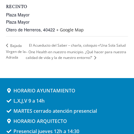
RECINTO
Plaza Mayor
Plaza Mayor
Otero de Herreros
,
40422
+ Google Map
El Acueducto del Saber – charla, coloquio «‘Una Sola Salud
Bajada
Virgen de la
– One Health en nuestro municipio. ¿Qué hacer para nuestra
Adrada
calidad de vida y la de nuestro entorno?’
HORARIO AYUNTAMIENTO
L,X,J,V 9 a 14h
MARTES cerrado atención presencial
HORARIO ARQUITECTO
Presencial jueves 12h a 14:30