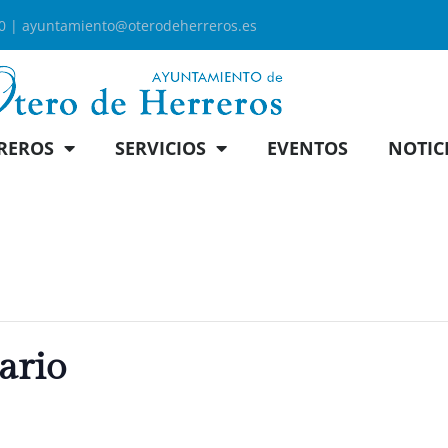
00 |
ayuntamiento@oterodeherreros.es
REROS
SERVICIOS
EVENTOS
NOTIC
ario