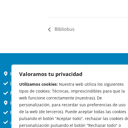
Bibliobus
Valoramos tu privacidad
HORARIO AYUNTAMIENTO
L,X,J,V 9 a 14h
Utilizamos cookies:
Nuestra web utiliza los siguientes
tipos de cookies: Técnicas, imprescindibles para que la
MARTES cerrado atención presencial
web funcione correctamente (nuestras); De
HORARIO ARQUITECTO
personalización, para recordar sus preferencias de uso
de la web (de terceros). Puede aceptar todas las cookies
Presencial jueves 12h a 14:30
pulsando el botón “Aceptar todo”, rechazar las cookies d
att. telefónica jueves 10 a 14:30h.
personalización pulsando el botón "Rechazar todo" o