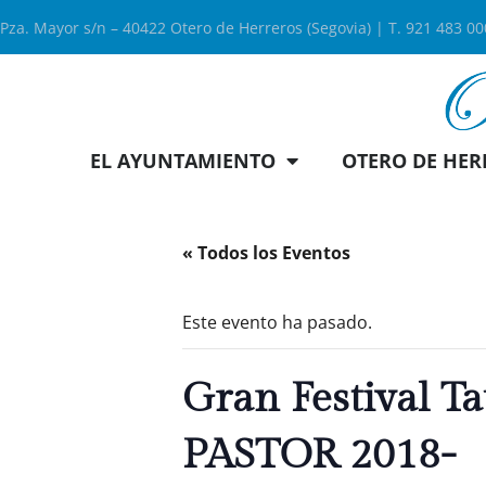
Pza. Mayor s/n – 40422 Otero de Herreros (Segovia) | T. 921 483 0
EL AYUNTAMIENTO
OTERO DE HER
« Todos los Eventos
Este evento ha pasado.
Gran Festival 
PASTOR 2018-