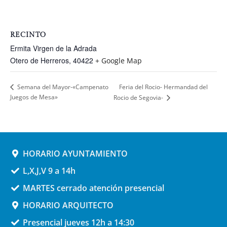
RECINTO
Ermita Virgen de la Adrada
Otero de Herreros
,
40422
+ Google Map
Feria del Rocio- Hermandad del
Semana del Mayor-«Campenato
Juegos de Mesa»
Rocio de Segovia-
HORARIO AYUNTAMIENTO
L,X,J,V 9 a 14h
MARTES cerrado atención presencial
HORARIO ARQUITECTO
Presencial jueves 12h a 14:30