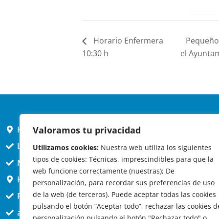
Horario Enfermera
Pequeños
10:30 h
el Ayunta
Valoramos tu privacidad
HORARIO AYUNTAMIENTO
L,X,J,V 9 a 14h
Utilizamos cookies:
Nuestra web utiliza los siguientes
tipos de cookies: Técnicas, imprescindibles para que la
MARTES cerrado atención presencial
web funcione correctamente (nuestras); De
HORARIO ARQUITECTO
personalización, para recordar sus preferencias de uso
de la web (de terceros). Puede aceptar todas las cookies
Presencial jueves 12h a 14:30
pulsando el botón “Aceptar todo”, rechazar las cookies d
att. telefónica jueves 10 a 14:30h.
personalización pulsando el botón "Rechazar todo" o