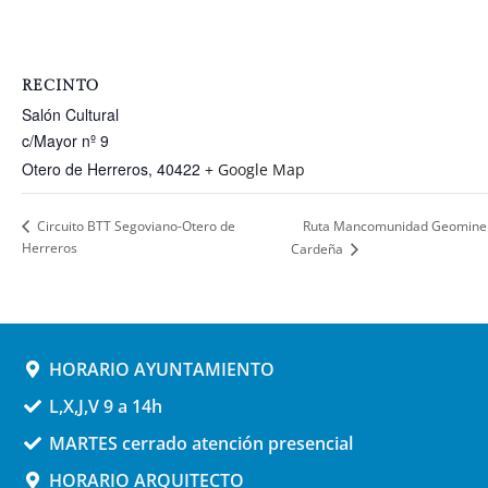
RECINTO
Salón Cultural
c/Mayor nº 9
Otero de Herreros
,
40422
+ Google Map
Ruta Mancomunidad Geominera
Circuito BTT Segoviano-Otero de
Herreros
Cardeña
HORARIO AYUNTAMIENTO
L,X,J,V 9 a 14h
MARTES cerrado atención presencial
HORARIO ARQUITECTO