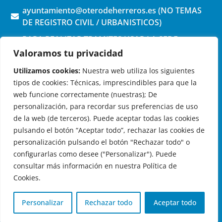
ayuntamiento@oterodeherreros.es (NO TEMAS
DE REGISTRO CIVIL / URBANISTICOS)
PARA REALIZAR TRAMITES USAR LA SEDE
ELECTRONICA (pinchar aquí)
Valoramos tu privacidad
Utilizamos cookies:
Nuestra web utiliza los siguientes
tipos de cookies: Técnicas, imprescindibles para que la
web funcione correctamente (nuestras); De
personalización, para recordar sus preferencias de uso
de la web (de terceros). Puede aceptar todas las cookies
OTERO DE HERREROS EN LAS REDES
pulsando el botón “Aceptar todo”, rechazar las cookies de
personalización pulsando el botón "Rechazar todo" o
configurarlas como desee ("Personalizar"). Puede
consultar más información en nuestra Política de
Cookies.
© 2026 Ayuntamiento de Otero de Herreros
Aviso Legal
|
Política de Privacidad
|
Política de Cookies
|
Personalizar
Rechazar todo
Aceptar todo
Registro de actividades de tratamiento
| Diseño:
Globales
Informática