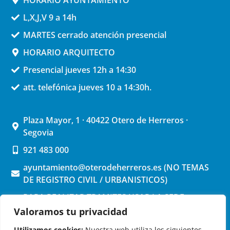
L,X,J,V 9 a 14h
MARTES cerrado atención presencial
HORARIO ARQUITECTO
Presencial jueves 12h a 14:30
att. telefónica jueves 10 a 14:30h.
Plaza Mayor, 1 · 40422 Otero de Herreros ·
Segovia
921 483 000
ayuntamiento@oterodeherreros.es (NO TEMAS
DE REGISTRO CIVIL / URBANISTICOS)
PARA REALIZAR TRAMITES USAR LA SEDE
ELECTRONICA (pinchar aquí)
Valoramos tu privacidad
Utilizamos cookies:
Nuestra web utiliza los siguientes