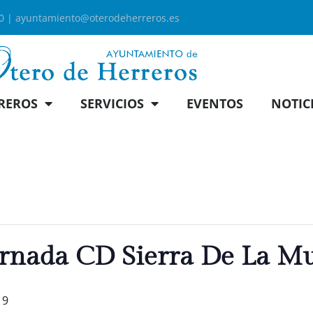
00 |
ayuntamiento@oterodeherreros.es
REROS
SERVICIOS
EVENTOS
NOTIC
Jornada CD Sierra De La M
19