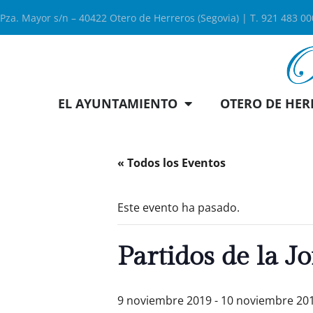
Pza. Mayor s/n – 40422 Otero de Herreros (Segovia) | T. 921 483 0
EL AYUNTAMIENTO
OTERO DE HER
« Todos los Eventos
Este evento ha pasado.
Partidos de la 
9 noviembre 2019
-
10 noviembre 20