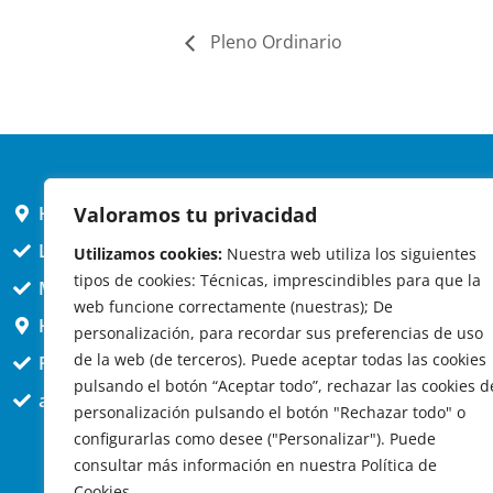
Pleno Ordinario
Valoramos tu privacidad
HORARIO AYUNTAMIENTO
L,X,J,V 9 a 14h
Utilizamos cookies:
Nuestra web utiliza los siguientes
tipos de cookies: Técnicas, imprescindibles para que la
MARTES cerrado atención presencial
web funcione correctamente (nuestras); De
HORARIO ARQUITECTO
personalización, para recordar sus preferencias de uso
de la web (de terceros). Puede aceptar todas las cookies
Presencial jueves 12h a 14:30
pulsando el botón “Aceptar todo”, rechazar las cookies d
att. telefónica jueves 10 a 14:30h.
personalización pulsando el botón "Rechazar todo" o
configurarlas como desee ("Personalizar"). Puede
consultar más información en nuestra Política de
Cookies.