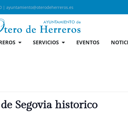
00 |
ayuntamiento@oterodeherreros.es
REROS
SERVICIOS
EVENTOS
NOTIC
 de Segovia historico