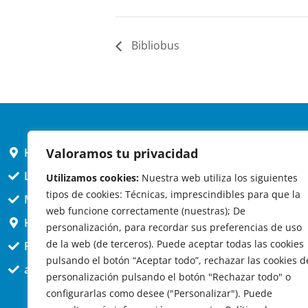
Bibliobus
Valoramos tu privacidad
HORARIO AYUNTAMIENTO
L,X,J,V 9 a 14h
Utilizamos cookies:
Nuestra web utiliza los siguientes
tipos de cookies: Técnicas, imprescindibles para que la
MARTES cerrado atención presencial
web funcione correctamente (nuestras); De
HORARIO ARQUITECTO
personalización, para recordar sus preferencias de uso
de la web (de terceros). Puede aceptar todas las cookies
Presencial jueves 12h a 14:30
pulsando el botón “Aceptar todo”, rechazar las cookies d
att. telefónica jueves 10 a 14:30h.
personalización pulsando el botón "Rechazar todo" o
configurarlas como desee ("Personalizar"). Puede