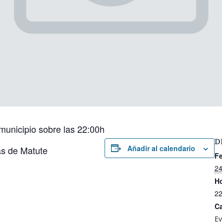
 municipio sobre las 22:00h
D
Añadir al calendario
as de Matute
F
24
Ho
22
Ca
Ev