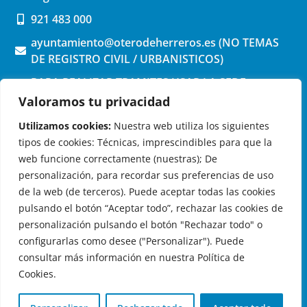
921 483 000
ayuntamiento@oterodeherreros.es (NO TEMAS
DE REGISTRO CIVIL / URBANISTICOS)
PARA REALIZAR TRAMITES USAR LA SEDE
ELECTRONICA (pinchar aquí)
Valoramos tu privacidad
Utilizamos cookies:
Nuestra web utiliza los siguientes
tipos de cookies: Técnicas, imprescindibles para que la
web funcione correctamente (nuestras); De
personalización, para recordar sus preferencias de uso
de la web (de terceros). Puede aceptar todas las cookies
OTERO DE HERREROS EN LAS REDES
pulsando el botón “Aceptar todo”, rechazar las cookies de
personalización pulsando el botón "Rechazar todo" o
configurarlas como desee ("Personalizar"). Puede
consultar más información en nuestra Política de
Cookies.
© 2026 Ayuntamiento de Otero de Herreros
Aviso Legal
|
Política de Privacidad
|
Política de Cookies
|