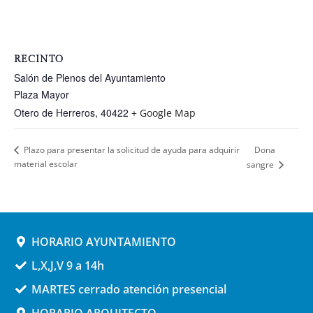
RECINTO
Salón de Plenos del Ayuntamiento
Plaza Mayor
Otero de Herreros
,
40422
+ Google Map
Dona
Plazo para presentar la solicitud de ayuda para adquirir
material escolar
sangre
HORARIO AYUNTAMIENTO
L,X,J,V 9 a 14h
MARTES cerrado atención presencial
HORARIO ARQUITECTO