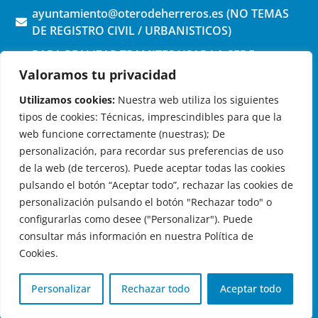
ayuntamiento@oterodeherreros.es (NO TEMAS
DE REGISTRO CIVIL / URBANISTICOS)
PARA REALIZAR TRAMITES USAR LA SEDE
ELECTRONICA (pinchar aquí)
Valoramos tu privacidad
Utilizamos cookies:
Nuestra web utiliza los siguientes
tipos de cookies: Técnicas, imprescindibles para que la
web funcione correctamente (nuestras); De
personalización, para recordar sus preferencias de uso
de la web (de terceros). Puede aceptar todas las cookies
OTERO DE HERREROS EN LAS REDES
pulsando el botón “Aceptar todo”, rechazar las cookies de
personalización pulsando el botón "Rechazar todo" o
configurarlas como desee ("Personalizar"). Puede
consultar más información en nuestra Política de
Cookies.
© 2026 Ayuntamiento de Otero de Herreros
Aviso Legal
|
Política de Privacidad
|
Política de Cookies
|
Personalizar
Rechazar todo
Aceptar todo
Registro de actividades de tratamiento
| Diseño:
Globales
Informática