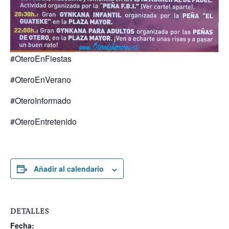
#OteroEnFiestas
#OteroEnVerano
#OteroInformado
#OteroEntretenido
Añadir al calendario
DETALLES
Fecha: