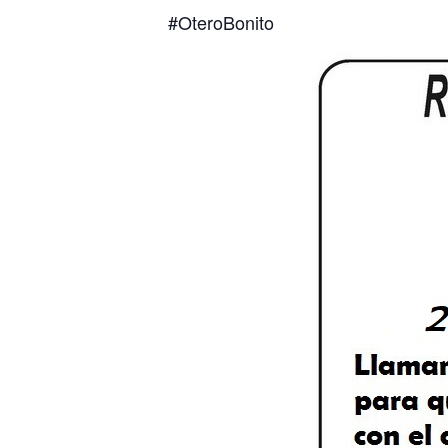
#OteroBonito