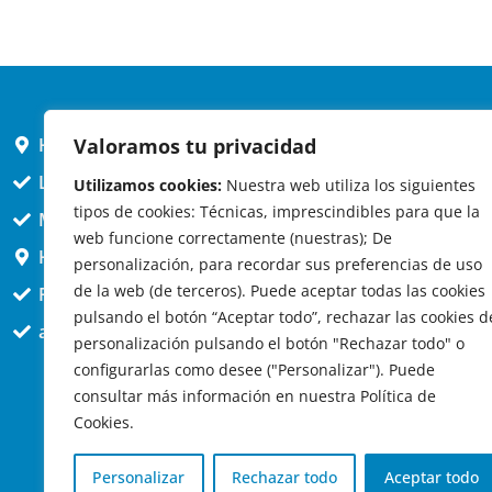
Valoramos tu privacidad
HORARIO AYUNTAMIENTO
L,X,J,V 9 a 14h
Utilizamos cookies:
Nuestra web utiliza los siguientes
tipos de cookies: Técnicas, imprescindibles para que la
MARTES cerrado atención presencial
web funcione correctamente (nuestras); De
HORARIO ARQUITECTO
personalización, para recordar sus preferencias de uso
de la web (de terceros). Puede aceptar todas las cookies
Presencial jueves 12h a 14:30
pulsando el botón “Aceptar todo”, rechazar las cookies d
att. telefónica jueves 10 a 14:30h.
personalización pulsando el botón "Rechazar todo" o
configurarlas como desee ("Personalizar"). Puede
consultar más información en nuestra Política de
Cookies.
Personalizar
Rechazar todo
Aceptar todo