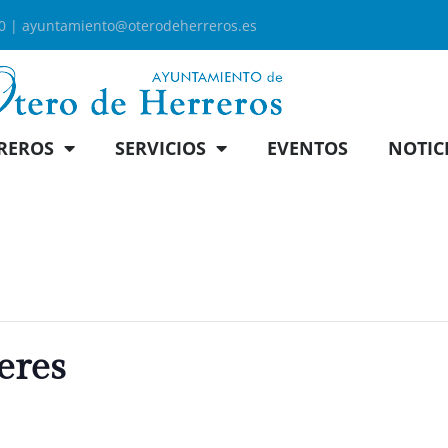
00 |
ayuntamiento@oterodeherreros.es
REROS
SERVICIOS
EVENTOS
NOTIC
eres