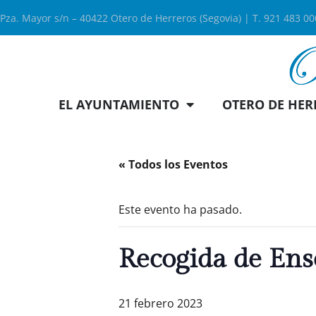
Pza. Mayor s/n – 40422 Otero de Herreros (Segovia) | T. 921 483 0
EL AYUNTAMIENTO
OTERO DE HER
« Todos los Eventos
Este evento ha pasado.
Recogida de Ens
21 febrero 2023