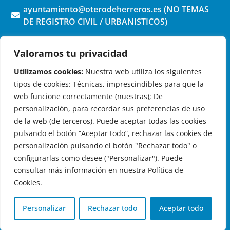
ayuntamiento@oterodeherreros.es (NO TEMAS
DE REGISTRO CIVIL / URBANISTICOS)
PARA REALIZAR TRAMITES USAR LA SEDE
ELECTRONICA (pinchar aquí)
Valoramos tu privacidad
Utilizamos cookies:
Nuestra web utiliza los siguientes
tipos de cookies: Técnicas, imprescindibles para que la
web funcione correctamente (nuestras); De
personalización, para recordar sus preferencias de uso
de la web (de terceros). Puede aceptar todas las cookies
OTERO DE HERREROS EN LAS REDES
pulsando el botón “Aceptar todo”, rechazar las cookies de
personalización pulsando el botón "Rechazar todo" o
configurarlas como desee ("Personalizar"). Puede
consultar más información en nuestra Política de
Cookies.
© 2026 Ayuntamiento de Otero de Herreros
Aviso Legal
|
Política de Privacidad
|
Política de Cookies
|
Personalizar
Rechazar todo
Aceptar todo
Registro de actividades de tratamiento
| Diseño:
Globales
Informática