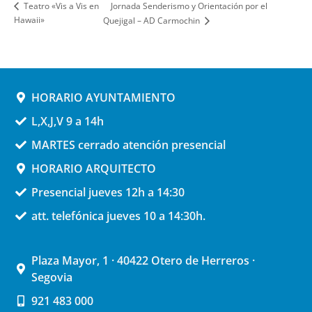
Jornada Senderismo y Orientación por el
Teatro «Vis a Vis en
Hawaii»
Quejigal – AD Carmochin
HORARIO AYUNTAMIENTO
L,X,J,V 9 a 14h
MARTES cerrado atención presencial
HORARIO ARQUITECTO
Presencial jueves 12h a 14:30
att. telefónica jueves 10 a 14:30h.
Plaza Mayor, 1 · 40422 Otero de Herreros ·
Segovia
921 483 000