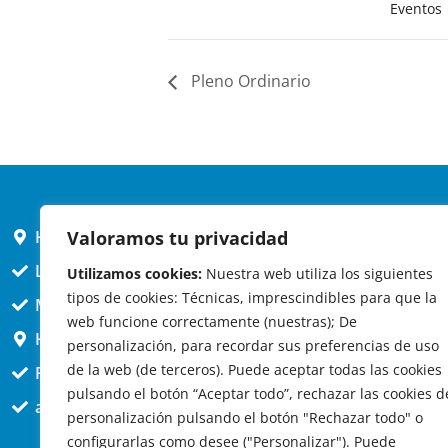
Eventos
Pleno Ordinario
Valoramos tu privacidad
HORARIO AYUNTAMIENTO
L,X,J,V 9 a 14h
Utilizamos cookies:
Nuestra web utiliza los siguientes
tipos de cookies: Técnicas, imprescindibles para que la
MARTES cerrado atención presencial
web funcione correctamente (nuestras); De
HORARIO ARQUITECTO
personalización, para recordar sus preferencias de uso
de la web (de terceros). Puede aceptar todas las cookies
Presencial jueves 12h a 14:30
pulsando el botón “Aceptar todo”, rechazar las cookies d
att. telefónica jueves 10 a 14:30h.
personalización pulsando el botón "Rechazar todo" o
configurarlas como desee ("Personalizar"). Puede