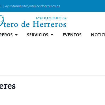
00 |
ayuntamiento@oterodeherreros.es
REROS
SERVICIOS
EVENTOS
NOTIC
eres