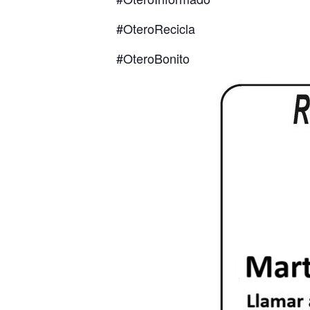
#OteroRecicla
#OteroBonito