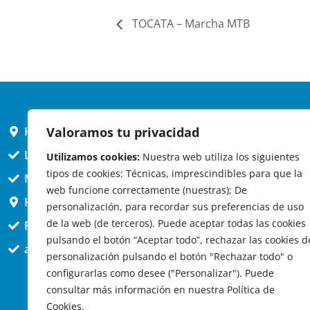
TOCATA – Marcha MTB
Valoramos tu privacidad
HORARIO AYUNTAMIENTO
L,X,J,V 9 a 14h
Utilizamos cookies:
Nuestra web utiliza los siguientes
tipos de cookies: Técnicas, imprescindibles para que la
MARTES cerrado atención presencial
web funcione correctamente (nuestras); De
HORARIO ARQUITECTO
personalización, para recordar sus preferencias de uso
de la web (de terceros). Puede aceptar todas las cookies
Presencial jueves 12h a 14:30
pulsando el botón “Aceptar todo”, rechazar las cookies d
att. telefónica jueves 10 a 14:30h.
personalización pulsando el botón "Rechazar todo" o
configurarlas como desee ("Personalizar"). Puede
consultar más información en nuestra Política de
Cookies.