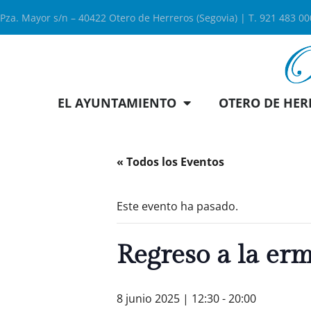
Pza. Mayor s/n – 40422 Otero de Herreros (Segovia) | T. 921 483 0
EL AYUNTAMIENTO
OTERO DE HER
« Todos los Eventos
Este evento ha pasado.
Regreso a la erm
8 junio 2025 | 12:30
-
20:00