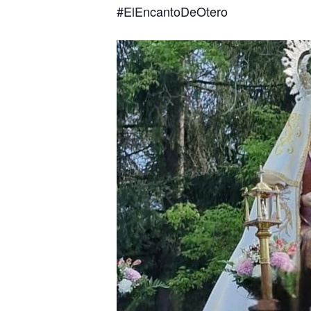
#ElEncantoDeOtero