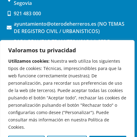
Segovia
921 483 000
ayuntamiento@oterodeherreros.es (NO TEMAS
DE REGISTRO CIVIL / URBANISTICOS)
PARA REALIZAR TRAMITES USAR LA SEDE
ELECTRONICA (pinchar aquí)
Valoramos tu privacidad
Utilizamos cookies:
Nuestra web utiliza los siguientes
tipos de cookies: Técnicas, imprescindibles para que la
web funcione correctamente (nuestras); De
personalización, para recordar sus preferencias de uso
de la web (de terceros). Puede aceptar todas las cookies
OTERO DE HERREROS EN LAS REDES
pulsando el botón “Aceptar todo”, rechazar las cookies de
personalización pulsando el botón "Rechazar todo" o
configurarlas como desee ("Personalizar"). Puede
consultar más información en nuestra Política de
Cookies.
© 2026 Ayuntamiento de Otero de Herreros
Aviso Legal
|
Política de Privacidad
|
Política de Cookies
|