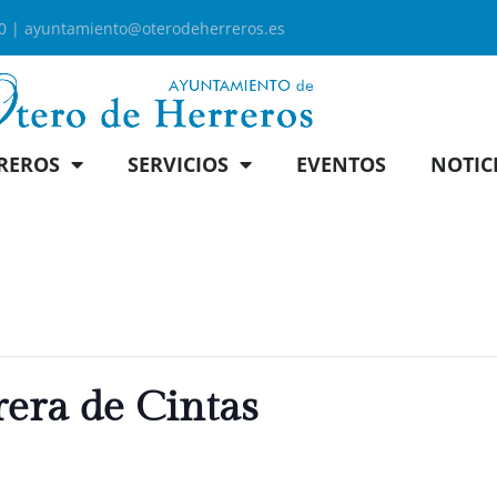
00 |
ayuntamiento@oterodeherreros.es
REROS
SERVICIOS
EVENTOS
NOTIC
rera de Cintas