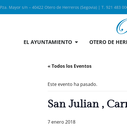
Pza. Mayor s/n – 40422 Otero de Herreros (Segovia) | T. 921 483 0
EL AYUNTAMIENTO
OTERO DE HER
« Todos los Eventos
Este evento ha pasado.
San Julian , Car
7 enero 2018