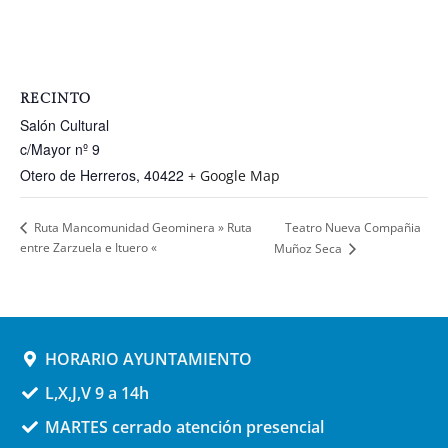
RECINTO
Salón Cultural
c/Mayor nº 9
Otero de Herreros
,
40422
+ Google Map
Teatro Nueva Compañia
Ruta Mancomunidad Geominera » Ruta
entre Zarzuela e Ituero «
Muñoz Seca
HORARIO AYUNTAMIENTO
L,X,J,V 9 a 14h
MARTES cerrado atención presencial