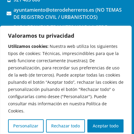
ayuntamiento@oterodeherreros.es (NO TEMAS
DE REGISTRO CIVIL / URBANISTICOS)
PARA REALIZAR TRAMITES USAR LA SEDE
ELECTRONICA (pinchar aquí)
Valoramos tu privacidad
Utilizamos cookies:
Nuestra web utiliza los siguientes
tipos de cookies: Técnicas, imprescindibles para que la
web funcione correctamente (nuestras); De
personalización, para recordar sus preferencias de uso
de la web (de terceros). Puede aceptar todas las cookies
OTERO DE HERREROS EN LAS REDES
pulsando el botón “Aceptar todo”, rechazar las cookies de
personalización pulsando el botón "Rechazar todo" o
configurarlas como desee ("Personalizar"). Puede
consultar más información en nuestra Política de
Cookies.
© 2026 Ayuntamiento de Otero de Herreros
Aviso Legal
|
Política de Privacidad
|
Política de Cookies
|
Personalizar
Rechazar todo
Aceptar todo
Registro de actividades de tratamiento
| Diseño:
Globales
Informática