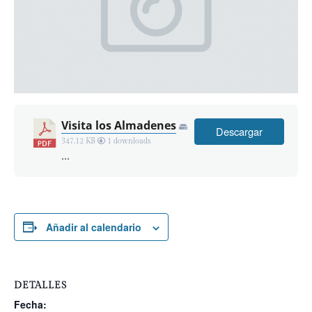
Visita los Almadenes
Descargar
347.12 KB
1 downloads
...
Añadir al calendario
DETALLES
Fecha: