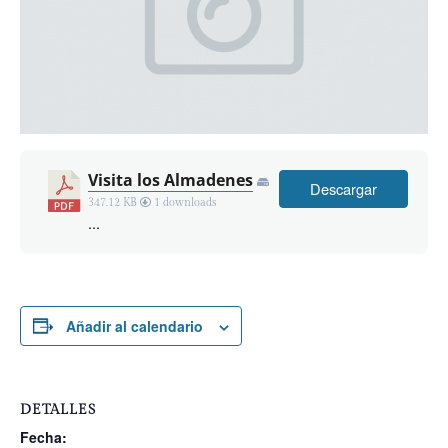
Visita los Almadenes
Descargar
347.12 KB
1 downloads
...
Añadir al calendario
DETALLES
Fecha: