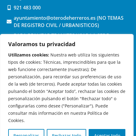
921 483 000
ayuntamiento@oterodeherreros.es (NO TEMAS
DE REGISTRO CIVIL / URBANISTICOS)
PARA REALIZAR TRAMITES USAR LA SEDE
ELECTRONICA (pinchar aquí)
Valoramos tu privacidad
Utilizamos cookies:
Nuestra web utiliza los siguientes
tipos de cookies: Técnicas, imprescindibles para que la
web funcione correctamente (nuestras); De
personalización, para recordar sus preferencias de uso
de la web (de terceros). Puede aceptar todas las cookies
OTERO DE HERREROS EN LAS REDES
pulsando el botón “Aceptar todo”, rechazar las cookies de
personalización pulsando el botón "Rechazar todo" o
configurarlas como desee ("Personalizar"). Puede
consultar más información en nuestra Política de
Cookies.
© 2026 Ayuntamiento de Otero de Herreros
Aviso Legal
|
Política de Privacidad
|
Política de Cookies
|
Personalizar
Rechazar todo
Aceptar todo