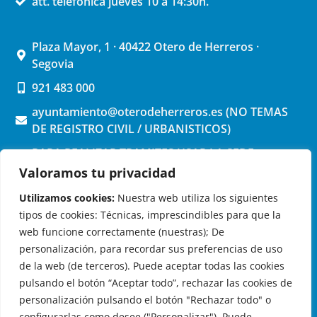
att. telefónica jueves 10 a 14:30h.
Plaza Mayor, 1 · 40422 Otero de Herreros ·
Segovia
921 483 000
ayuntamiento@oterodeherreros.es (NO TEMAS
DE REGISTRO CIVIL / URBANISTICOS)
PARA REALIZAR TRAMITES USAR LA SEDE
ELECTRONICA (pinchar aquí)
Valoramos tu privacidad
Utilizamos cookies:
Nuestra web utiliza los siguientes
tipos de cookies: Técnicas, imprescindibles para que la
web funcione correctamente (nuestras); De
personalización, para recordar sus preferencias de uso
de la web (de terceros). Puede aceptar todas las cookies
OTERO DE HERREROS EN LAS REDES
pulsando el botón “Aceptar todo”, rechazar las cookies de
personalización pulsando el botón "Rechazar todo" o
configurarlas como desee ("Personalizar"). Puede