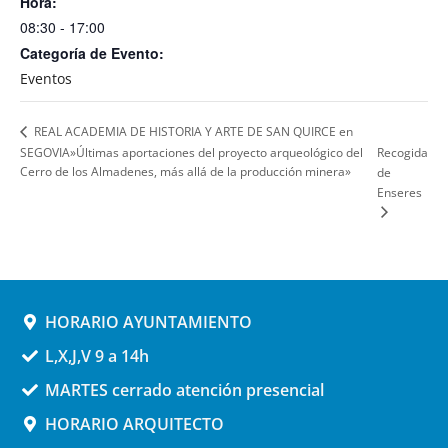
Hora:
08:30 - 17:00
Categoría de Evento:
Eventos
REAL ACADEMIA DE HISTORIA Y ARTE DE SAN QUIRCE en
SEGOVIA»Últimas aportaciones del proyecto arqueológico del
Recogida
Cerro de los Almadenes, más allá de la producción minera»
de
Enseres
HORARIO AYUNTAMIENTO
L,X,J,V 9 a 14h
MARTES cerrado atención presencial
HORARIO ARQUITECTO