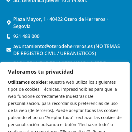
att. telefónica jueves 10 a 14:30h.
v
v
i
e
s
n
Plaza Mayor, 1 · 40422 Otero de Herreros ·
Segovia
t
t
a
o
921 483 000
s
ayuntamiento@oterodeherreros.es (NO TEMAS
d
DE REGISTRO CIVIL / URBANISTICOS)
e
PARA REALIZAR TRAMITES USAR LA SEDE
E
ELECTRONICA (pinchar aquí)
Valoramos tu privacidad
v
Utilizamos cookies:
Nuestra web utiliza los siguientes
e
tipos de cookies: Técnicas, imprescindibles para que la
n
web funcione correctamente (nuestras); De
t
personalización, para recordar sus preferencias de uso
o
de la web (de terceros). Puede aceptar todas las cookies
OTERO DE HERREROS EN LAS REDES
s
pulsando el botón “Aceptar todo”, rechazar las cookies de
personalización pulsando el botón "Rechazar todo" o
configurarlas como desee ("Personalizar"). Puede