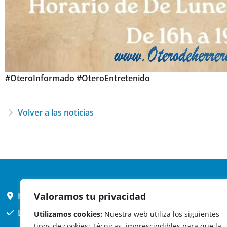
#OteroInformado #OteroEntretenido
Volver a las noticias
Valoramos tu privacidad
HORARIO AYUNTAMIENTO
L,X,J,V 9 a 14h
Utilizamos cookies:
Nuestra web utiliza los siguientes
tipos de cookies: Técnicas, imprescindibles para que la