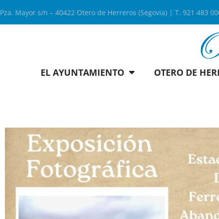
Pza. Mayor s/n – 40422 Otero de Herreros (Segovia) | T. 921 483 0
EL AYUNTAMIENTO
OTERO DE HER