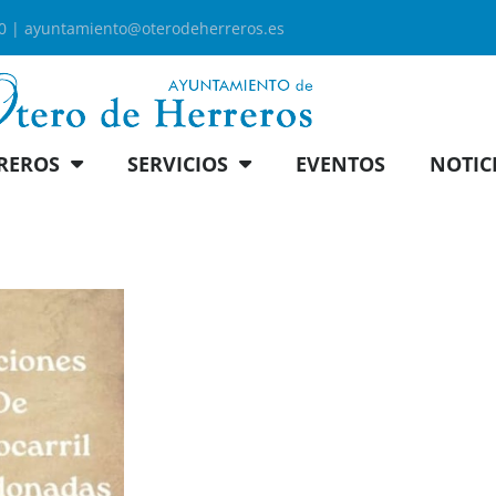
00 |
ayuntamiento@oterodeherreros.es
REROS
SERVICIOS
EVENTOS
NOTIC