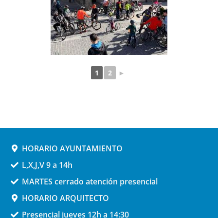
1
2
►
HORARIO AYUNTAMIENTO
L,X,J,V 9 a 14h
MARTES cerrado atención presencial
HORARIO ARQUITECTO
Presencial jueves 12h a 14:30