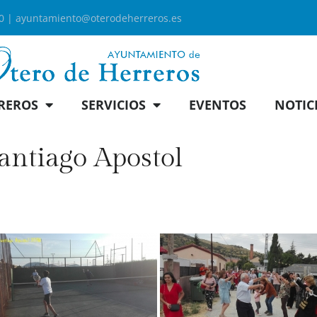
00 |
ayuntamiento@oterodeherreros.es
REROS
SERVICIOS
EVENTOS
NOTIC
Santiago Apostol