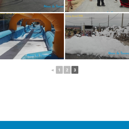
◄
1
2
3