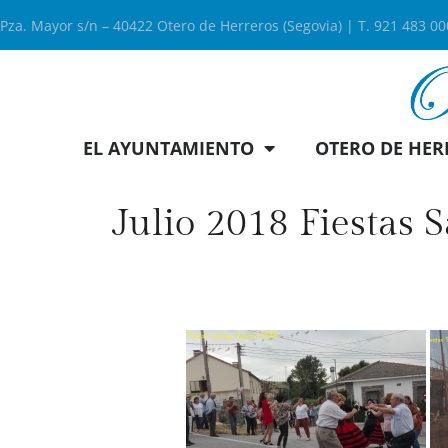
Pza. Mayor s/n – 40422 Otero de Herreros (Segovia) | T. 921 483 0
EL AYUNTAMIENTO
OTERO DE HER
Julio 2018 Fiestas 