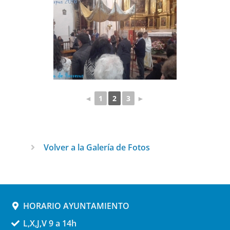
◄
1
2
3
►
Volver a la Galería de Fotos
HORARIO AYUNTAMIENTO
L,X,J,V 9 a 14h