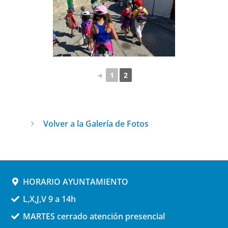
◄
1
2
Volver a la Galería de Fotos
HORARIO AYUNTAMIENTO
L,X,J,V 9 a 14h
MARTES cerrado atención presencial