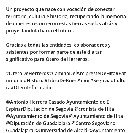
Un proyecto que nace con vocación de conectar
territorio, cultura e historia, recuperando la memoria
de quienes recorrieron estas tierras siglos atrás y
proyectándola hacia el futuro.
Gracias a todas las entidades, colaboradores y
asistentes por formar parte de este día tan
significativo para Otero de Herreros.
#OteroDeHerreros
#CaminoDelArcipresteDeHita
#Pat
rimonio
#Historia
#LibroDeBuenAmor
#Segovia
#Cultu
ra
#OteroInformado
@Antonio Herrera Casado
Ayuntamiento de El
Espinar
Diputación de Segovia
@cronista de Hita
@Ayuntamiento de Segovia @Ayuntamiento de Hita
@Diputación de Guadalajara @Centro Segoviano
Guadalajara @Universidad de Alcalá @Ayuntamiento