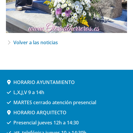
Volver a las noticias
HORARIO AYUNTAMIENTO
L,X,J,V 9 a 14h
MARTES cerrado atención presencial
HORARIO ARQUITECTO
Presencial jueves 12h a 14:30
att. telefónica jueves 10 a 14:30h.