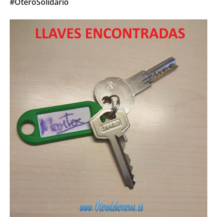
#OteroSolidario