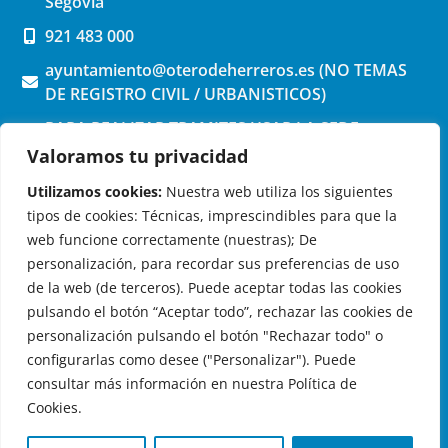
Segovia
921 483 000
ayuntamiento@oterodeherreros.es (NO TEMAS
DE REGISTRO CIVIL / URBANISTICOS)
PARA REALIZAR TRAMITES USAR LA SEDE
ELECTRONICA (pinchar aquí)
Valoramos tu privacidad
Utilizamos cookies:
Nuestra web utiliza los siguientes
tipos de cookies: Técnicas, imprescindibles para que la
web funcione correctamente (nuestras); De
personalización, para recordar sus preferencias de uso
de la web (de terceros). Puede aceptar todas las cookies
OTERO DE HERREROS EN LAS REDES
pulsando el botón “Aceptar todo”, rechazar las cookies de
personalización pulsando el botón "Rechazar todo" o
configurarlas como desee ("Personalizar"). Puede
consultar más información en nuestra Política de
Cookies.
© 2026 Ayuntamiento de Otero de Herreros
Aviso Legal
|
Política de Privacidad
|
Política de Cookies
|