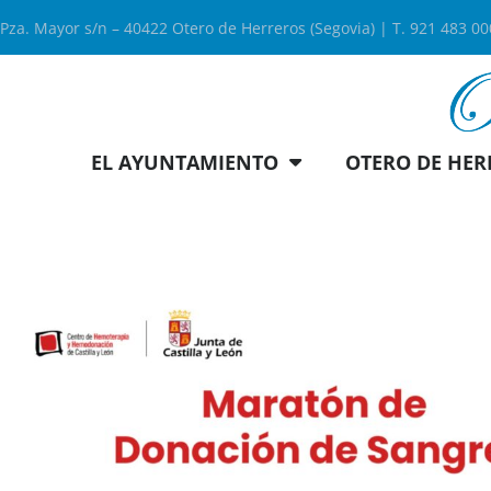
Pza. Mayor s/n – 40422 Otero de Herreros (Segovia) | T. 921 483 0
EL AYUNTAMIENTO
OTERO DE HER