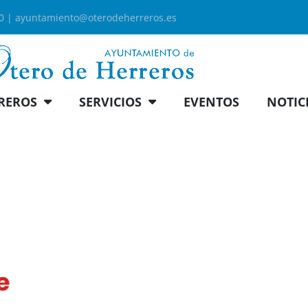
00 |
ayuntamiento@oterodeherreros.es
REROS
SERVICIOS
EVENTOS
NOTIC