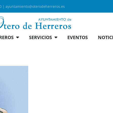
00 |
ayuntamiento@oterodeherreros.es
REROS
SERVICIOS
EVENTOS
NOTIC