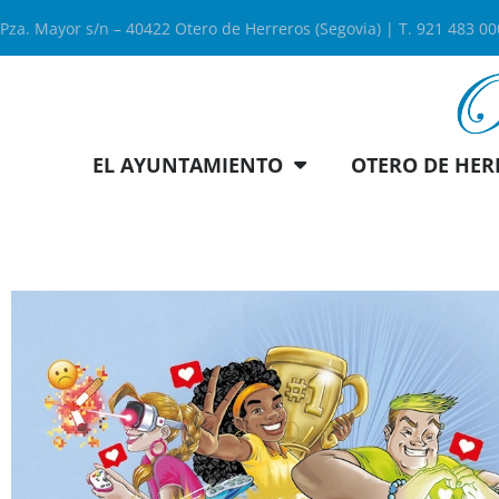
Pza. Mayor s/n – 40422 Otero de Herreros (Segovia) | T. 921 483 0
EL AYUNTAMIENTO
OTERO DE HER