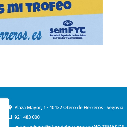
Plaza Mayor, 1 · 40422 Otero de Herreros · Segovia
921 483 000
ayuntamiento@oterodeherreros.es (NO TEMAS DE