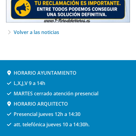
Volver a las noticias
HORARIO AYUNTAMIENTO
L,X,J,V 9 a 14h
MARTES cerrado atención presencial
HORARIO ARQUITECTO
Presencial jueves 12h a 14:30
att. telefónica jueves 10 a 14:30h.