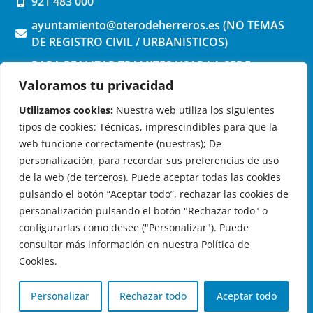
921 483 000
ayuntamiento@oterodeherreros.es (NO TEMAS
DE REGISTRO CIVIL / URBANISTICOS)
PARA REALIZAR TRAMITES USAR LA SEDE
ELECTRONICA (pinchar aquí)
Valoramos tu privacidad
Utilizamos cookies:
Nuestra web utiliza los siguientes
tipos de cookies: Técnicas, imprescindibles para que la
web funcione correctamente (nuestras); De
personalización, para recordar sus preferencias de uso
de la web (de terceros). Puede aceptar todas las cookies
OTERO DE HERREROS EN LAS REDES
pulsando el botón “Aceptar todo”, rechazar las cookies de
personalización pulsando el botón "Rechazar todo" o
configurarlas como desee ("Personalizar"). Puede
consultar más información en nuestra Política de
Cookies.
© 2026 Ayuntamiento de Otero de Herreros
Aviso Legal
|
Política de Privacidad
|
Política de Cookies
|
Personalizar
Rechazar todo
Aceptar todo
Registro de actividades de tratamiento
| Diseño:
Globales
Informática