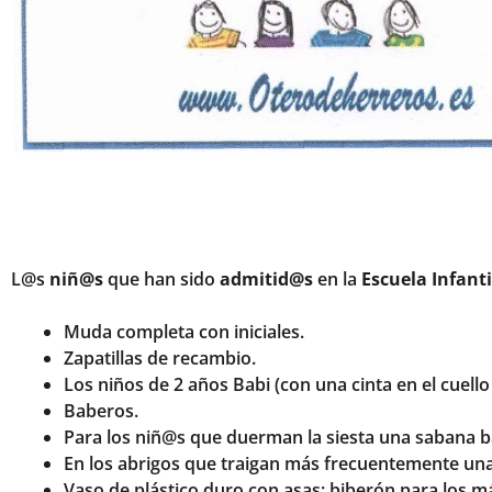
L@s
niñ@s
que han sido
admitid@s
en la
Escuela Infanti
Muda completa con iniciales.
Zapatillas de recambio.
Los niños de 2 años Babi (con una cinta en el cuello
Baberos.
Para los niñ@s que duerman la siesta una sabana b
En los abrigos que traigan más frecuentemente una c
Vaso de plástico duro con asas; biberón para los 