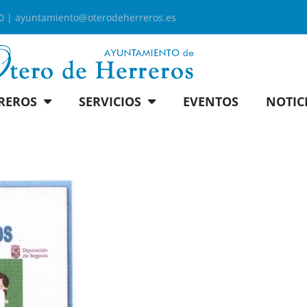
00 |
ayuntamiento@oterodeherreros.es
REROS
SERVICIOS
EVENTOS
NOTIC