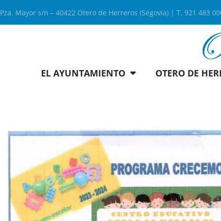
Pza. Mayor s/n – 40422 Otero de Herreros (Segovia) | T. 921 483 0
EL AYUNTAMIENTO
OTERO DE HER