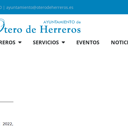
00 |
ayuntamiento@oterodeherreros.es
REROS
SERVICIOS
EVENTOS
NOTIC