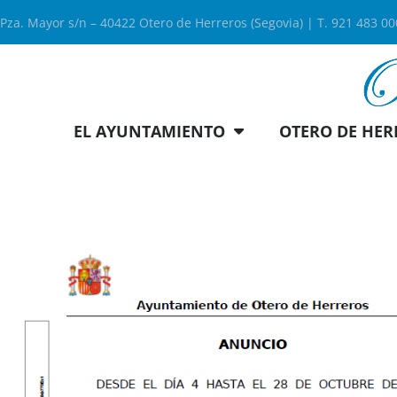
Pza. Mayor s/n – 40422 Otero de Herreros (Segovia) | T. 921 483 0
EL AYUNTAMIENTO
OTERO DE HER