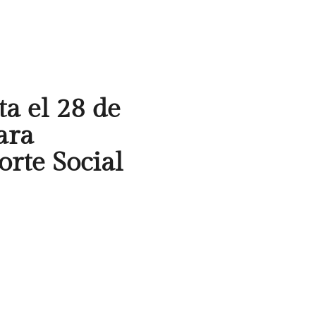
a el 28 de
ara
orte Social