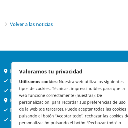
Volver a las noticias
Valoramos tu privacidad
HORARIO AYUNTAMIENTO
L,X,J,V 9 a 14h
Utilizamos cookies:
Nuestra web utiliza los siguientes
tipos de cookies: Técnicas, imprescindibles para que la
MARTES cerrado atención presencial
web funcione correctamente (nuestras); De
HORARIO ARQUITECTO
personalización, para recordar sus preferencias de uso
de la web (de terceros). Puede aceptar todas las cookies
Presencial jueves 12h a 14:30
pulsando el botón “Aceptar todo”, rechazar las cookies d
att. telefónica jueves 10 a 14:30h.
personalización pulsando el botón "Rechazar todo" o