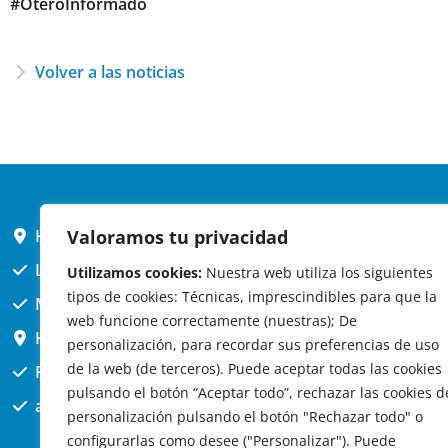
#OteroInformado
Volver a las noticias
Valoramos tu privacidad
HORARIO AYUNTAMIENTO
L,X,J,V 9 a 14h
Utilizamos cookies:
Nuestra web utiliza los siguientes
tipos de cookies: Técnicas, imprescindibles para que la
MARTES cerrado atención presencial
web funcione correctamente (nuestras); De
HORARIO ARQUITECTO
personalización, para recordar sus preferencias de uso
de la web (de terceros). Puede aceptar todas las cookies
Presencial jueves 12h a 14:30
pulsando el botón “Aceptar todo”, rechazar las cookies d
att. telefónica jueves 10 a 14:30h.
personalización pulsando el botón "Rechazar todo" o
configurarlas como desee ("Personalizar"). Puede