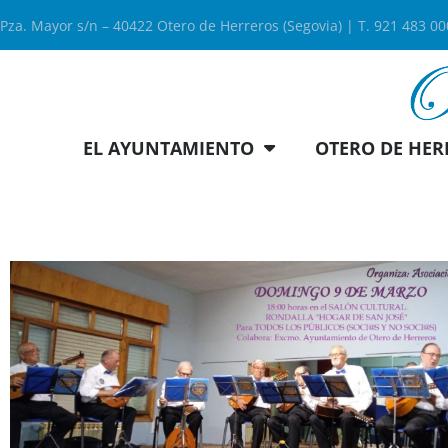
Pza. Mayor s/n – 40422 Otero de Herreros (Segovia) | T. 921 483 0
EL AYUNTAMIENTO
OTERO DE HER