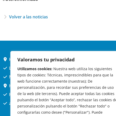
Volver a las noticias
Valoramos tu privacidad
HORARIO AYUNTAMIENTO
L,X,J,V 9 a 14h
Utilizamos cookies:
Nuestra web utiliza los siguientes
tipos de cookies: Técnicas, imprescindibles para que la
MARTES cerrado atención presencial
web funcione correctamente (nuestras); De
HORARIO ARQUITECTO
personalización, para recordar sus preferencias de uso
de la web (de terceros). Puede aceptar todas las cookies
Presencial jueves 12h a 14:30
pulsando el botón “Aceptar todo”, rechazar las cookies d
att. telefónica jueves 10 a 14:30h.
personalización pulsando el botón "Rechazar todo" o
configurarlas como desee ("Personalizar"). Puede