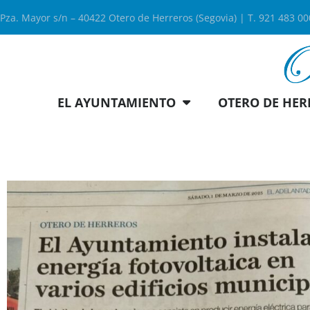
Pza. Mayor s/n – 40422 Otero de Herreros (Segovia) | T. 921 483 0
EL AYUNTAMIENTO
OTERO DE HER