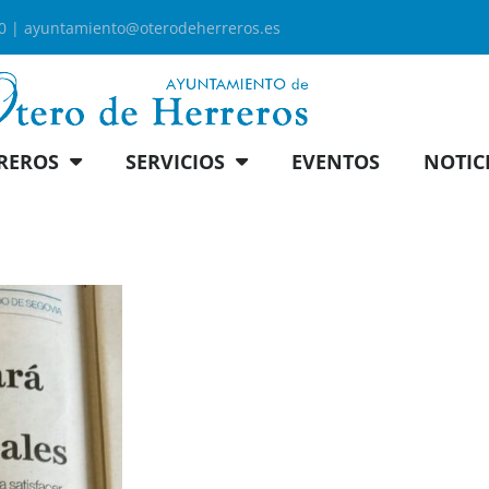
00 |
ayuntamiento@oterodeherreros.es
REROS
SERVICIOS
EVENTOS
NOTIC