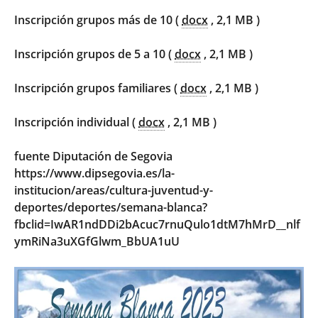
Inscripción grupos más de 10 (
docx
, 2,1 MB )
Inscripción grupos de 5 a 10 (
docx
, 2,1 MB )
Inscripción grupos familiares (
docx
, 2,1 MB )
Inscripción individual (
docx
, 2,1 MB )
fuente Diputación de Segovia
https://www.dipsegovia.es/la-
institucion/areas/cultura-juventud-y-
deportes/deportes/semana-blanca?
fbclid=IwAR1ndDDi2bAcuc7rnuQulo1dtM7hMrD__nlf
ymRiNa3uXGfGlwm_BbUA1uU