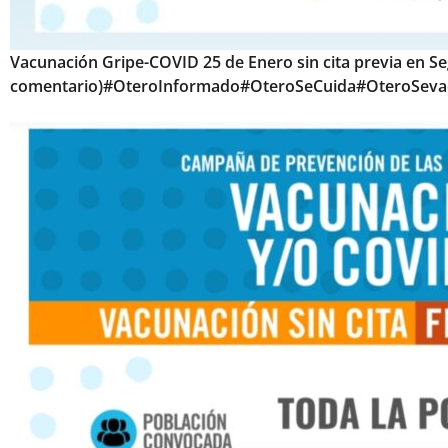
Vacunación Gripe-COVID 25 de Enero sin cita previa en Se
comentario)#OteroInformado#OteroSeCuida#OteroSev