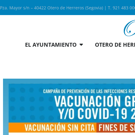
Pza. Mayor s/n – 40422 Otero de Herreros (Segovia) | T. 921 483 0
EL AYUNTAMIENTO
OTERO DE HER