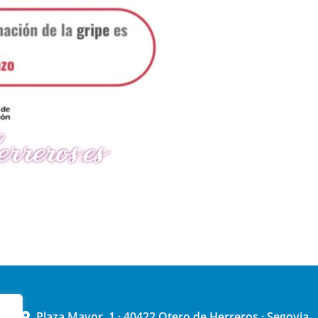
Plaza Mayor, 1 · 40422 Otero de Herreros · Segovia