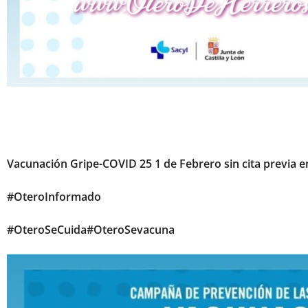
Vacunación Gripe-COVID 25 1 de Febrero sin cita previa e
#OteroInformado
#OteroSeCuida#OteroSevacuna