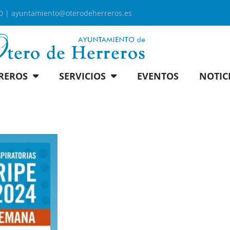
00 |
ayuntamiento@oterodeherreros.es
REROS
SERVICIOS
EVENTOS
NOTIC