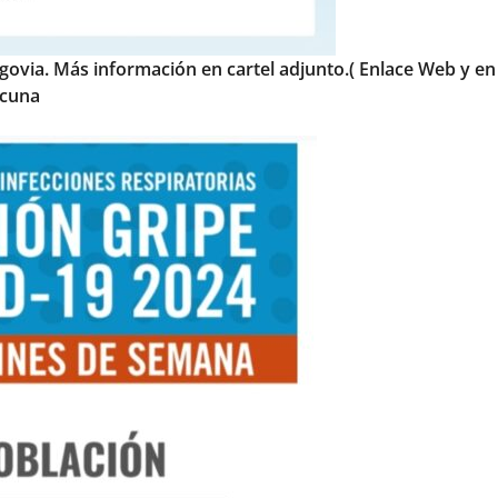
govia. Más información en cartel adjunto.( Enlace Web y en
acuna